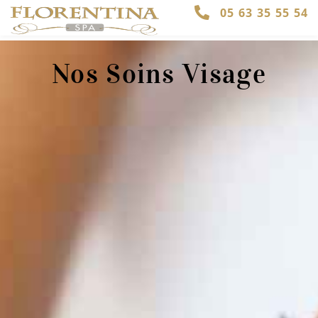
Aller
05 63 35 55 54
au
SOINS VISAGE
SOINS MINCEUR
CHÈQUE CADEAU
contenu
Nos Soins Visage