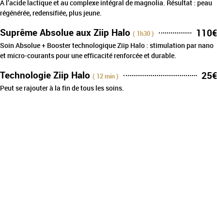
À l’acide lactique et au complexe intégral de magnolia. Résultat : peau
régénérée, redensifiée, plus jeune.
Suprême Absolue aux Ziip Halo
110€
( 1h30 )
Soin Absolue + Booster technologique Ziip Halo : stimulation par nano
et micro-courants pour une efficacité renforcée et durable.
Technologie Ziip Halo
25€
( 12 min )
Peut se rajouter à la fin de tous les soins.
NOUS SITUER
37 rue du Gazel, 81100 Castres
florentina0002@orange.fr
05 63 35 55 54
Retouvez-nous sur Facebook